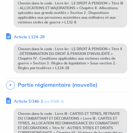
Chemin dans le code : Livre Ier : LE DROIT À PENSION > Titre III
: ALLOCATIONS ET MAJORATIONS > Chapitre II : Allocations
spéciales aux grands mutilés > Section 2 : Dispositions
applicables aux personnes assimilées aux militaires et aux
victimes civiles de guerre > L132-8
Article L124-28
Chemin dans le code : Livre Ier : LE DROIT À PENSION > Titre II
: DÉTERMINATION DU DROIT À PENSION D'INVALIDITÉ >
Chapitre IV : Conditions applicables aux victimes civiles de
guerre > Section 3 : Règles de liquidation > Sous-section 2 :
Règles particulières > L124-28
Partie réglementaire (nouvelle)
Article D346-1
(ex R388-2)
Chemin dans le code : Livre III : CARTES ET TITRES, RETRAITE
DU COMBATTANT ET DÉCORATIONS > Livre III : CARTES ET
TITRES, ALLOCATION RECONNAISSANCE DU COMBATTANT
ET DÉCORATIONS > Titre IV : AUTRES TITRES ET DROITS
CORRESPONDANTS > Chapitre VI : Victimes de la captivité en