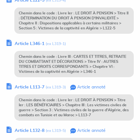
Article L122-5
(ex L319-4)
Chemin dans le code : Livre Ier : LE DROIT À PENSION > Titre II
: DÉTERMINATION DU DROIT À PENSION D'INVALIDITÉ >
Chapitre II : Dispositions applicables à certains militaires >
Section 5 : Victimes de la captivité en Algérie > L122-5
Article L346-1
(ex L319-1)
Chemin dans le code : Livre III : CARTES ET TITRES, RETRAITE
DU COMBATTANT ET DÉCORATIONS > Titre IV : AUTRES
TITRES ET DROITS CORRESPONDANTS > Chapitre VI :
Victimes de la captivité en Algérie > L346-1
Article L113-7
Article annoté
(ex L319-3)
Chemin dans le code : Livre Ier : LE DROIT À PENSION > Titre
Ier : LES BÉNÉFICIAIRES > Chapitre III : Les victimes civiles de
guerre > Section 3 : Victimes civiles de la guerre d'Algérie, des
combats en Tunisie et au Maroc > L113-7
Article L132-8
Article annoté
(ex L319-5)