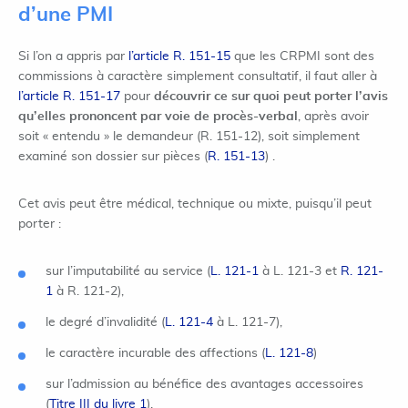
d’une PMI
Si l’on a appris par
l’article R. 151-15
que les CRPMI sont des
commissions à caractère simplement consultatif, il faut aller à
l’article R. 151-17
pour
découvrir ce sur quoi peut porter l’avis
qu’elles prononcent par voie de procès-verbal
, après avoir
soit « entendu » le demandeur (R. 151-12), soit simplement
examiné son dossier sur pièces (
R. 151-13
) .
Cet avis peut être médical, technique ou mixte, puisqu’il peut
porter :
sur l’imputabilité au service (
L. 121-1
à L. 121-3 et
R. 121-
1
à R. 121-2),
le degré d’invalidité (
L. 121-4
à L. 121-7),
le caractère incurable des affections (
L. 121-8
)
sur l’admission au bénéfice des avantages accessoires
(
Titre III du livre 1
).